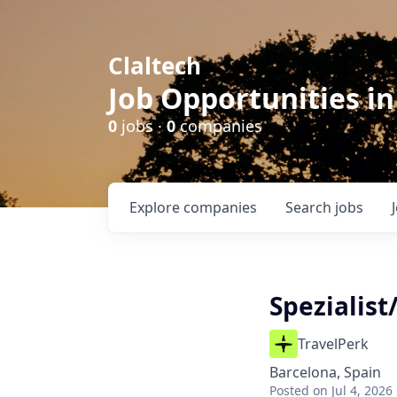
Claltech
Job Opportunities in
0
jobs ·
0
companies
Explore
companies
Search
jobs
Spezialis
TravelPerk
Barcelona, Spain
Posted
on Jul 4, 2026