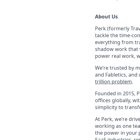
About Us
Perk (formerly Trav
tackle the time-co
everything from tr
shadow work that w
power real work, w
We’re trusted by m
and Fabletics, and
trillion problem
.
Founded in 2015, P
offices globally, 
simplicity to tran
At Perk, we’re driv
working as one tea
the power in your 
SaaS industries, re