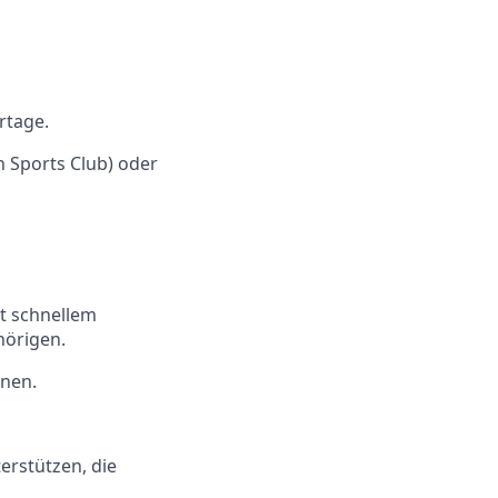
rtage.
n Sports Club) oder
t schnellem
hörigen.
nnen.
erstützen, die