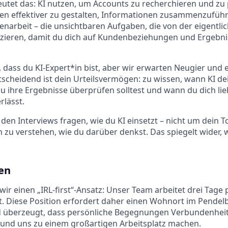
eutet das: KI nutzen, um Accounts zu recherchieren und zu p
en effektiver zu gestalten, Informationen zusammenzufüh
narbeit – die unsichtbaren Aufgaben, die von der eigentlic
uzieren, damit du dich auf Kundenbeziehungen und Ergebni
, dass du KI-Expert*in bist, aber wir erwarten Neugier und
cheidend ist dein Urteilsvermögen: zu wissen, wann KI dei
u ihre Ergebnisse überprüfen solltest und wann du dich lie
rlässt.
 den Interviews fragen, wie du KI einsetzt – nicht um dein 
 zu verstehen, wie du darüber denkst. Das spiegelt wider, w
ten
 wir einen „IRL-first“-Ansatz: Unser Team arbeitet drei Tag
. Diese Position erfordert daher einen Wohnort im Pendel
d überzeugt, dass persönliche Begegnungen Verbundenheit,
n und uns zu einem großartigen Arbeitsplatz machen.