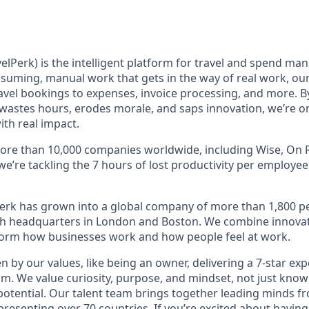
elPerk) is the intelligent platform for travel and spend ma
nsuming, manual work that gets in the way of real work, ou
avel bookings to expenses, invoice processing, and more. By
astes hours, erodes morale, and saps innovation, we’re on
ith real impact.
ore than 10,000 companies worldwide, including Wise, On R
 we’re tackling the 7 hours of lost productivity per employe
erk has grown into a global company of more than 1,800 p
with headquarters in London and Boston. We combine innovat
sform how businesses work and how people feel at work.
en by our values, like being an owner, delivering a 7-star ex
m. We value curiosity, purpose, and mindset, not just know
potential. Our talent team brings together leading minds fr
presenting over 70 countries. If you’re excited about having