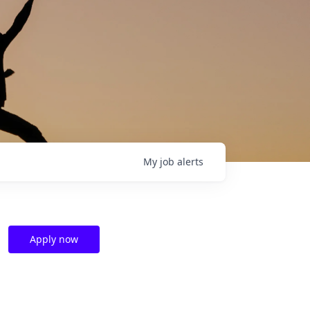
My
job
alerts
d
Apply now