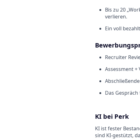
Bis zu 20 „Wor
verlieren.
Ein voll bezah
Bewerbungspr
Recruiter Revie
Assessment + V
Abschließendes 
Das Gespräch f
KI bei Perk
KI ist fester Besta
sind KI-gestützt, d