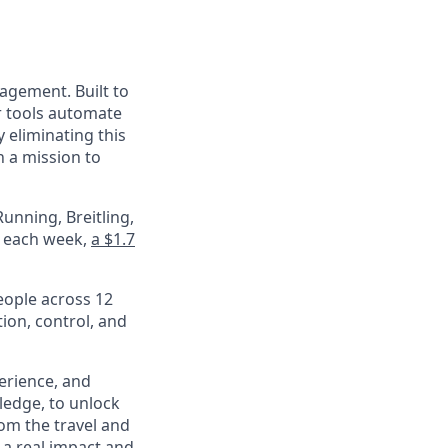
nagement. Built to
r tools automate
 eliminating this
 a mission to
unning, Breitling,
e each week,
a $1.7
eople across 12
ion, control, and
perience, and
ledge, to unlock
om the travel and
 a real impact and