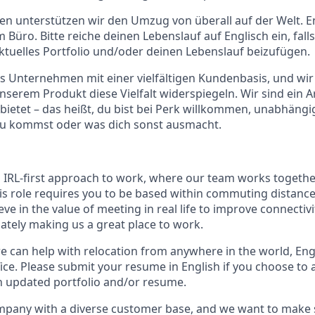
en unterstützen wir den Umzug von überall auf der Welt. Eng
im Büro. Bitte reiche deinen Lebenslauf auf Englisch ein, fall
 aktuelles Portfolio und/oder deinen Lebenslauf beizufügen.
les Unternehmen mit einer vielfältigen Kundenbasis, und wi
serem Produkt diese Vielfalt widerspiegeln. Wir sind ein A
bietet – das heißt, du bist bei Perk willkommen, unabhängi
du kommst oder was dich sonst ausmacht.
n IRL-first approach to work, where our team works togethe
his role requires you to be based within commuting distanc
ve in the value of meeting in real life to improve connectivit
mately making us a great place to work.
we can help with relocation from anywhere in the world, Engli
ice. Please submit your resume in English if you choose to 
n updated portfolio and/or resume.
ompany with a diverse customer base, and we want to make 