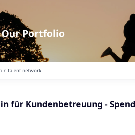
 Our Portfolio
Join talent network
t/in für Kundenbetreuung - Spen