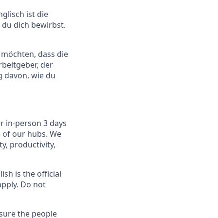
lisch ist die
s du dich bewirbst.
r möchten, dass die
rbeitgeber, der
g davon, wie du
r in-person 3 days
e of our hubs. We
y, productivity,
sh is the official
apply. Do not
sure the people