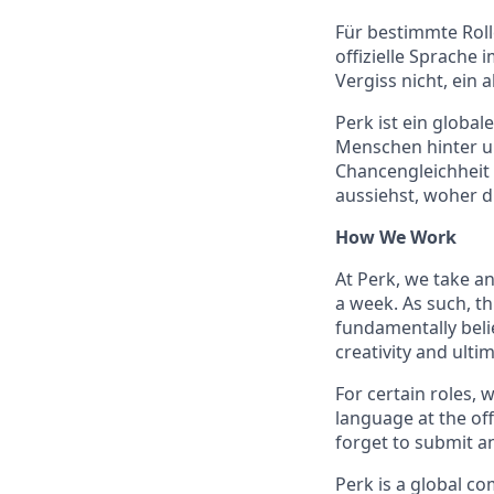
Für bestimmte Roll
offizielle Sprache 
Vergiss nicht, ein
Perk ist ein globa
Menschen hinter un
Chancengleichheit 
aussiehst, woher 
How We Work
At Perk, we take a
a week. As such, t
fundamentally belie
creativity and ulti
For certain roles, 
language at the off
forget to submit a
Perk is a global c